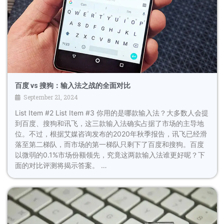
百度 vs 搜狗：输入法之战的全面对比
September 21, 2024
List Item #2 List Item #3 你用的是哪款输入法？大多数人会提
到百度、搜狗和讯飞，这三款输入法确实占据了市场的主导地
位。不过，根据艾媒咨询发布的2020年秋季报告，讯飞已经滑
落至第二梯队，而市场的第一梯队只剩下了百度和搜狗。百度
以微弱的0.1%市场份额领先，究竟这两款输入法谁更好呢？下
面的对比评测将揭示答案。 …