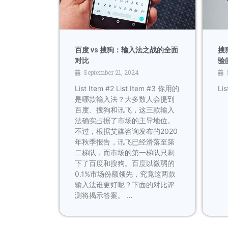
搜
百度 vs 搜狗：输入法之战的全面
验
对比
September 21, 2024
Lis
List Item #2 List Item #3 你用的
是哪款输入法？大多数人会提到
百度、搜狗和讯飞，这三款输入
法确实占据了市场的主导地位。
不过，根据艾媒咨询发布的2020
年秋季报告，讯飞已经滑落至第
二梯队，而市场的第一梯队只剩
下了百度和搜狗。百度以微弱的
0.1%市场份额领先，究竟这两款
输入法谁更好呢？下面的对比评
测将揭示答案。 …