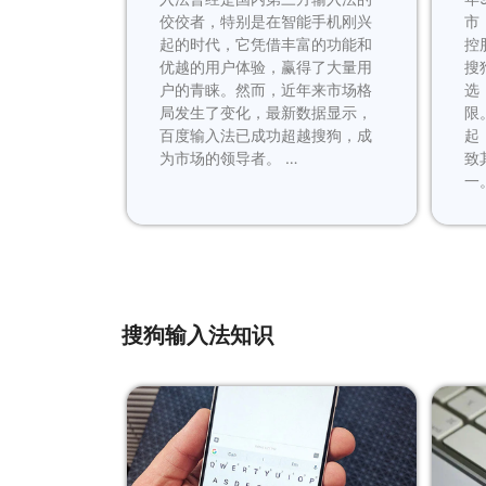
佼佼者，特别是在智能手机刚兴
市
起的时代，它凭借丰富的功能和
控
优越的用户体验，赢得了大量用
搜
户的青睐。然而，近年来市场格
选
局发生了变化，最新数据显示，
限
百度输入法已成功超越搜狗，成
起
为市场的领导者。 …
致
一
搜狗输入法知识