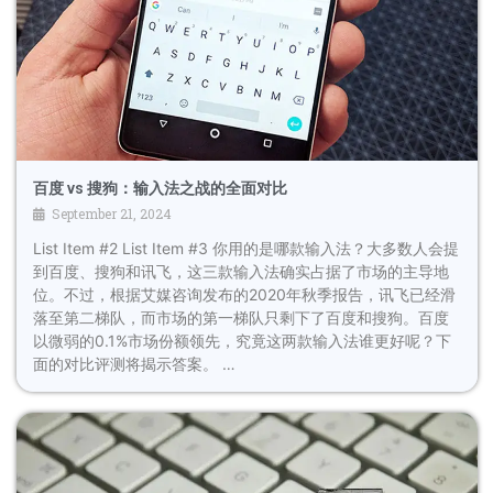
百度 vs 搜狗：输入法之战的全面对比
September 21, 2024
List Item #2 List Item #3 你用的是哪款输入法？大多数人会提
到百度、搜狗和讯飞，这三款输入法确实占据了市场的主导地
位。不过，根据艾媒咨询发布的2020年秋季报告，讯飞已经滑
落至第二梯队，而市场的第一梯队只剩下了百度和搜狗。百度
以微弱的0.1%市场份额领先，究竟这两款输入法谁更好呢？下
面的对比评测将揭示答案。 …