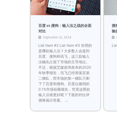
搜
百度 vs 搜狗：输入法之战的全面
验
对比
September 21, 2024
Lis
List Item #2 List Item #3 你用的
是哪款输入法？大多数人会提到
百度、搜狗和讯飞，这三款输入
法确实占据了市场的主导地位。
不过，根据艾媒咨询发布的2020
年秋季报告，讯飞已经滑落至第
二梯队，而市场的第一梯队只剩
下了百度和搜狗。百度以微弱的
0.1%市场份额领先，究竟这两款
输入法谁更好呢？下面的对比评
测将揭示答案。 …