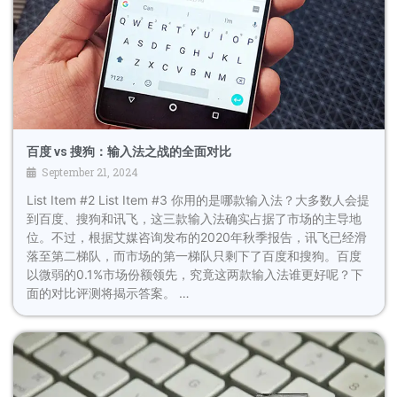
百度 vs 搜狗：输入法之战的全面对比
September 21, 2024
List Item #2 List Item #3 你用的是哪款输入法？大多数人会提
到百度、搜狗和讯飞，这三款输入法确实占据了市场的主导地
位。不过，根据艾媒咨询发布的2020年秋季报告，讯飞已经滑
落至第二梯队，而市场的第一梯队只剩下了百度和搜狗。百度
以微弱的0.1%市场份额领先，究竟这两款输入法谁更好呢？下
面的对比评测将揭示答案。 …