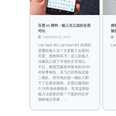
搜
百度 vs 搜狗：输入法之战的全面
验
对比
September 21, 2024
Lis
List Item #2 List Item #3 你用的
是哪款输入法？大多数人会提到
百度、搜狗和讯飞，这三款输入
法确实占据了市场的主导地位。
不过，根据艾媒咨询发布的2020
年秋季报告，讯飞已经滑落至第
二梯队，而市场的第一梯队只剩
下了百度和搜狗。百度以微弱的
0.1%市场份额领先，究竟这两款
输入法谁更好呢？下面的对比评
测将揭示答案。 …