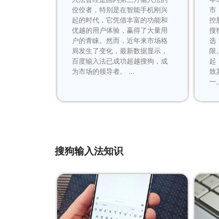
佼佼者，特别是在智能手机刚兴
市
起的时代，它凭借丰富的功能和
控
优越的用户体验，赢得了大量用
搜
户的青睐。然而，近年来市场格
选
局发生了变化，最新数据显示，
限
百度输入法已成功超越搜狗，成
起
为市场的领导者。 …
致
一
搜狗输入法知识