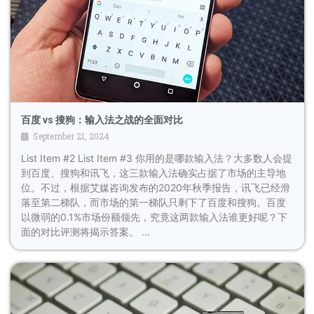
百度 vs 搜狗：输入法之战的全面对比
September 21, 2024
List Item #2 List Item #3 你用的是哪款输入法？大多数人会提
到百度、搜狗和讯飞，这三款输入法确实占据了市场的主导地
位。不过，根据艾媒咨询发布的2020年秋季报告，讯飞已经滑
落至第二梯队，而市场的第一梯队只剩下了百度和搜狗。百度
以微弱的0.1%市场份额领先，究竟这两款输入法谁更好呢？下
面的对比评测将揭示答案。 …