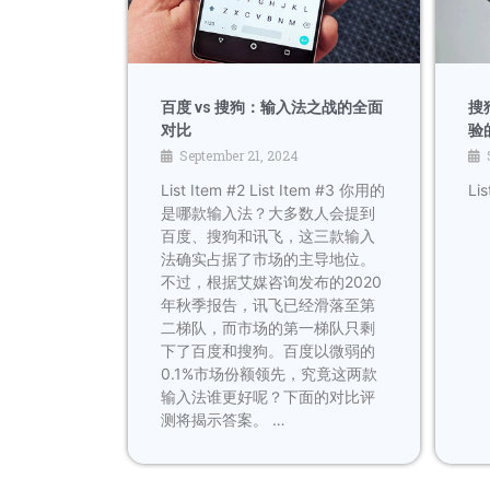
搜
百度 vs 搜狗：输入法之战的全面
验
对比
September 21, 2024
Lis
List Item #2 List Item #3 你用的
是哪款输入法？大多数人会提到
百度、搜狗和讯飞，这三款输入
法确实占据了市场的主导地位。
不过，根据艾媒咨询发布的2020
年秋季报告，讯飞已经滑落至第
二梯队，而市场的第一梯队只剩
下了百度和搜狗。百度以微弱的
0.1%市场份额领先，究竟这两款
输入法谁更好呢？下面的对比评
测将揭示答案。 …