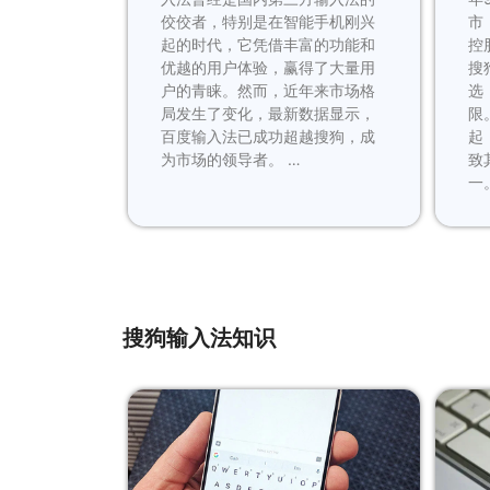
佼佼者，特别是在智能手机刚兴
市
起的时代，它凭借丰富的功能和
控
优越的用户体验，赢得了大量用
搜
户的青睐。然而，近年来市场格
选
局发生了变化，最新数据显示，
限
百度输入法已成功超越搜狗，成
起
为市场的领导者。 …
致
一
搜狗输入法知识