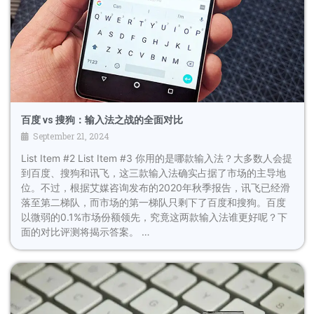
百度 vs 搜狗：输入法之战的全面对比
September 21, 2024
List Item #2 List Item #3 你用的是哪款输入法？大多数人会提
到百度、搜狗和讯飞，这三款输入法确实占据了市场的主导地
位。不过，根据艾媒咨询发布的2020年秋季报告，讯飞已经滑
落至第二梯队，而市场的第一梯队只剩下了百度和搜狗。百度
以微弱的0.1%市场份额领先，究竟这两款输入法谁更好呢？下
面的对比评测将揭示答案。 …