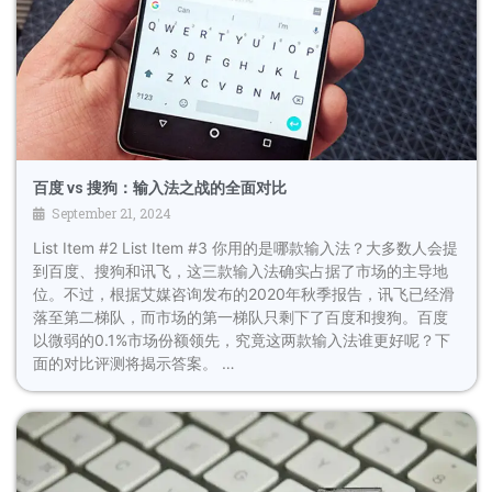
百度 vs 搜狗：输入法之战的全面对比
September 21, 2024
List Item #2 List Item #3 你用的是哪款输入法？大多数人会提
到百度、搜狗和讯飞，这三款输入法确实占据了市场的主导地
位。不过，根据艾媒咨询发布的2020年秋季报告，讯飞已经滑
落至第二梯队，而市场的第一梯队只剩下了百度和搜狗。百度
以微弱的0.1%市场份额领先，究竟这两款输入法谁更好呢？下
面的对比评测将揭示答案。 …