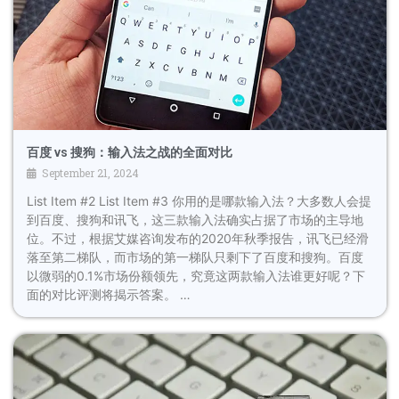
百度 vs 搜狗：输入法之战的全面对比
September 21, 2024
List Item #2 List Item #3 你用的是哪款输入法？大多数人会提
到百度、搜狗和讯飞，这三款输入法确实占据了市场的主导地
位。不过，根据艾媒咨询发布的2020年秋季报告，讯飞已经滑
落至第二梯队，而市场的第一梯队只剩下了百度和搜狗。百度
以微弱的0.1%市场份额领先，究竟这两款输入法谁更好呢？下
面的对比评测将揭示答案。 …