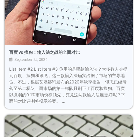
百度 vs 搜狗：输入法之战的全面对比
September 21, 2024
List Item #2 List Item #3 你用的是哪款输入法？大多数人会提
到百度、搜狗和讯飞，这三款输入法确实占据了市场的主导地
位。不过，根据艾媒咨询发布的2020年秋季报告，讯飞已经滑
落至第二梯队，而市场的第一梯队只剩下了百度和搜狗。百度
以微弱的0.1%市场份额领先，究竟这两款输入法谁更好呢？下
面的对比评测将揭示答案。 …