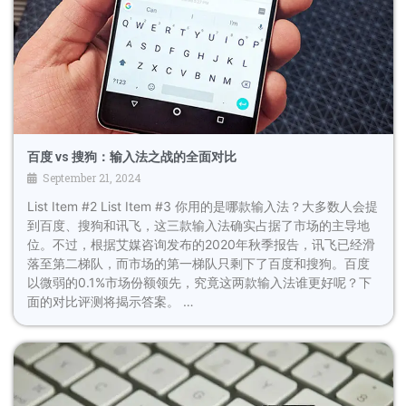
百度 vs 搜狗：输入法之战的全面对比
September 21, 2024
List Item #2 List Item #3 你用的是哪款输入法？大多数人会提
到百度、搜狗和讯飞，这三款输入法确实占据了市场的主导地
位。不过，根据艾媒咨询发布的2020年秋季报告，讯飞已经滑
落至第二梯队，而市场的第一梯队只剩下了百度和搜狗。百度
以微弱的0.1%市场份额领先，究竟这两款输入法谁更好呢？下
面的对比评测将揭示答案。 …