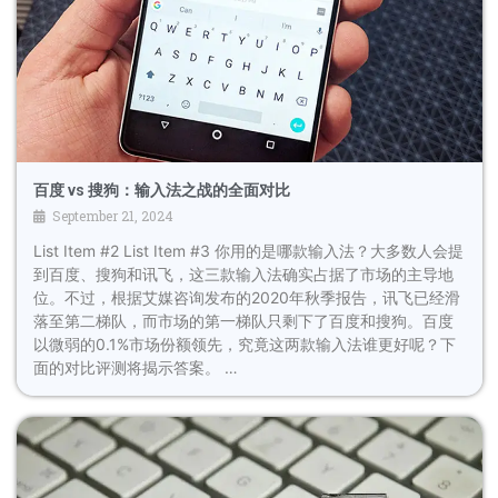
百度 vs 搜狗：输入法之战的全面对比
September 21, 2024
List Item #2 List Item #3 你用的是哪款输入法？大多数人会提
到百度、搜狗和讯飞，这三款输入法确实占据了市场的主导地
位。不过，根据艾媒咨询发布的2020年秋季报告，讯飞已经滑
落至第二梯队，而市场的第一梯队只剩下了百度和搜狗。百度
以微弱的0.1%市场份额领先，究竟这两款输入法谁更好呢？下
面的对比评测将揭示答案。 …