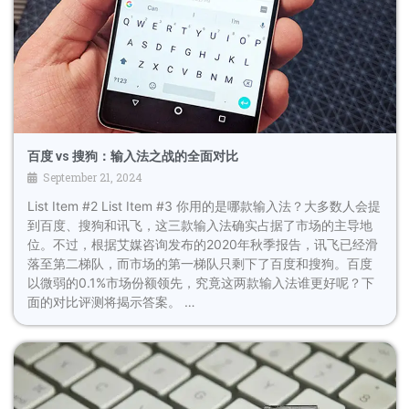
百度 vs 搜狗：输入法之战的全面对比
September 21, 2024
List Item #2 List Item #3 你用的是哪款输入法？大多数人会提
到百度、搜狗和讯飞，这三款输入法确实占据了市场的主导地
位。不过，根据艾媒咨询发布的2020年秋季报告，讯飞已经滑
落至第二梯队，而市场的第一梯队只剩下了百度和搜狗。百度
以微弱的0.1%市场份额领先，究竟这两款输入法谁更好呢？下
面的对比评测将揭示答案。 …