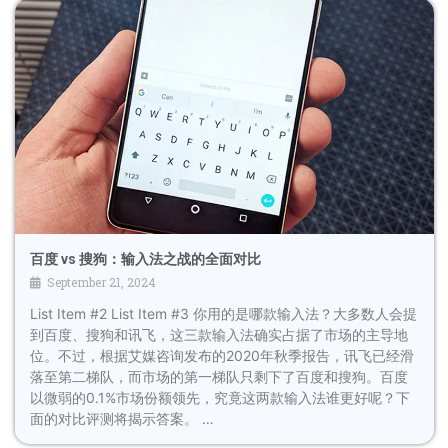
百度 vs 搜狗：输入法之战的全面对比
September 21, 2024
List Item #2 List Item #3 你用的是哪款输入法？大多数人会提
到百度、搜狗和讯飞，这三款输入法确实占据了市场的主导地
位。不过，根据艾媒咨询发布的2020年秋季报告，讯飞已经滑
落至第二梯队，而市场的第一梯队只剩下了百度和搜狗。百度
以微弱的0.1%市场份额领先，究竟这两款输入法谁更好呢？下
面的对比评测将揭示答案。 …