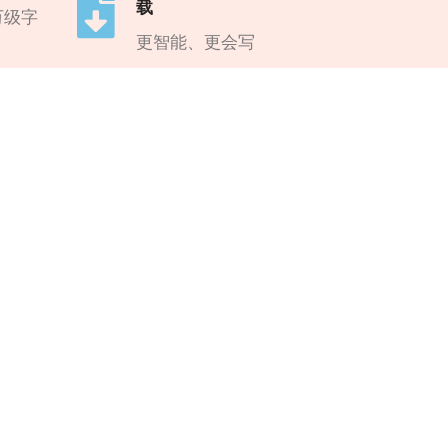
载
万级字
更智能、更会写